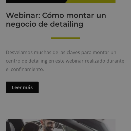
Webinar: Cómo montar un
negocio de detailing
Desvelamos muchas de las claves para montar un
centro de detailing en este webinar realizado durante
el confinamiento.
Webinar:
Leer más
Cómo
montar
un
negocio
de
detailing