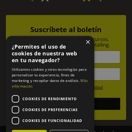
Suscríbete al boletín
Recibe todas las novedades de cursos,
×
promociones y noticias sobre detailing.
¿Permites el uso de
N
cookies de nuestra web
o
en tu navegador?
m
b
E
Utilizamos cookies y otras tecnologías para
r
m
personalizar tu experiencia, fines de
e
a
marketing y recopilar datos de análisis.
Más
*
i
información
P
He leído y acepto la
Política de privacidad
l
r
*
i
COOKIES DE RENDIMIENTO
Suscribirme
v
a
COOKIES DE PREFERENCIAS
c
i
COOKIES DE FUNCIONALIDAD
d
a