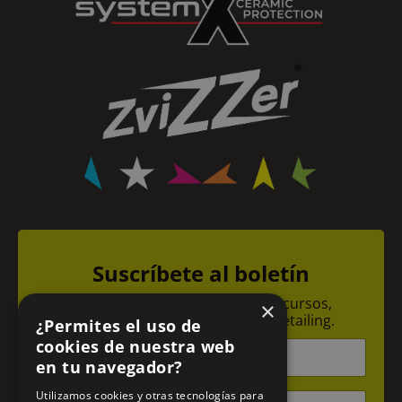
Suscríbete al boletín
Recibe todas las novedades de cursos,
×
promociones y noticias sobre detailing.
¿Permites el uso de
N
cookies de nuestra web
o
en tu navegador?
m
b
E
Utilizamos cookies y otras tecnologías para