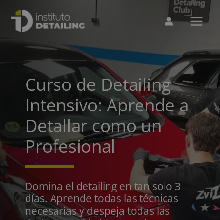
Ir
al
contenido
Curso de Detailing
Intensivo: Aprende a
Detallar como un
Profesional
Domina el detailing en tan solo 3
días. Aprende todas las técnicas
necesarias y despeja todas las