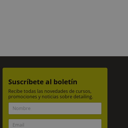
Suscríbete al boletín
Recibe todas las novedades de cursos,
promociones y noticias sobre detailing.
N
o
m
b
E
r
m