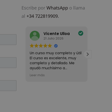
Escribe por
WhatsApp
o llama
al
+34 722819909.
Vicente Ulloa
21 Julio 2026
1
Un curso muy completo y útil
Un curso
El curso es excelente, muy
completo 
completo y detallado. Me
resolvía 
ayudó muchísimo a
Las inst
profundizar en varios temas y
para el 
Leer más
Leer más
aclarar mis dudas. Como
más curs
principiante, encontré que es
Todo muy
una opción ideal para
repetiría
La evaluación general en
Trustindex
es
empezar, ya que explica todo
5.0
de 5,
en base a
336 reseñas
claramente y con detalle.
Realmente lo recomiendo a
quienes buscan una base