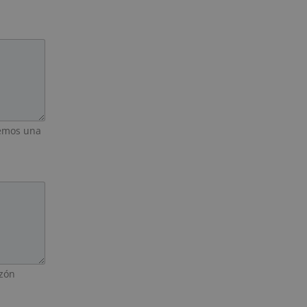
sólida.
remos una
azón