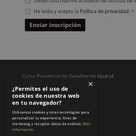
Deseo suscribirme al boletín de noticias de I
u
P
He leído y acepto la
Política de privacidad
.
*
s
r
c
i
r
Enviar inscripción
v
i
a
p
c
c
i
i
d
ó
a
n
d
a
*
l
b
Curso Presencial de Detailing en Madrid
o
×
Curso Online de Detailing
l
¿Permites el uso de
e
Blog
cookies de nuestra web
t
en tu navegador?
Tienda de productos de detailing
í
n
Opiniones de los alumnos
Utilizamos cookies y otras tecnologías para
personalizar tu experiencia, fines de
marketing y recopilar datos de análisis.
Más
Aviso legal
información
Política de privacidad