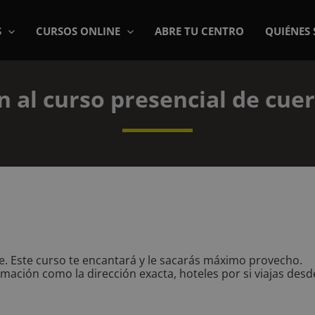
S
CURSOS ONLINE
ABRE TU CENTRO
QUIÉNES
n al curso presencial de cue
e. Este curso te encantará y le sacarás máximo provecho.
ación como la dirección exacta, hoteles por si viajas desd